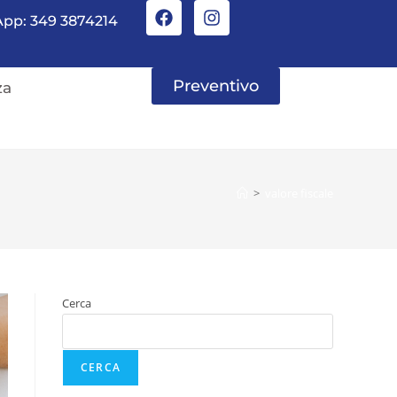
pp: 349 3874214
Preventivo
za
>
valore fiscale
Cerca
CERCA