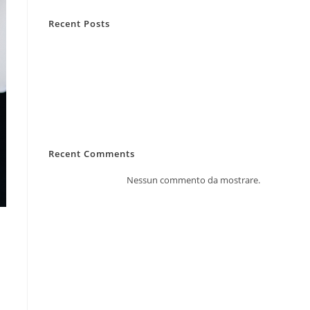
Recent Posts
Casa lasciata vuota d’estate
Infortuni estivi: i rischi più comuni
RC Capofamiglia: la sua importanza
Allergie primaverili e salute
Pianificazione viaggi e sanità
Recent Comments
Nessun commento da mostrare.