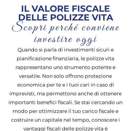
IL VALORE FISCALE
delle polizze
DELLE POLIZZE VITA
vita
Scopri perché conviene
investire oggi
Scopri come risparmiare
Quando si parla di investimenti sicuri e
pianificazione finanziaria, le polizze vita
sulle tasse con le polizze
rappresentano uno strumento potente e
versatile. Non solo offrono protezione
vita e proteggere il tuo
economica per te e i tuoi cari in caso di
futuro
imprevisti, ma permettono anche di ottenere
importanti benefici fiscali. Se stai cercando un
modo per ottimizzare il tuo carico fiscale e
costruire un capitale nel tempo, conoscere i
vantaggi fiscali delle polizze vita è