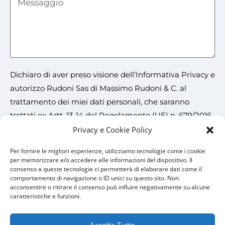
Dichiaro di aver preso visione dell’
Informativa Privacy
e
autorizzo Rudoni Sas di Massimo Rudoni & C. al
trattamento dei miei dati personali, che saranno
trattati ex Artt. 13-14 del Regolamento (UE) n. 679/2016
(c.d. G.D.P.R.) sulla protezione dei dati personali, per le
Privacy e Cookie Policy
finalità ivi indicate.
Per fornire le migliori esperienze, utilizziamo tecnologie come i cookie
Accetto
per memorizzare e/o accedere alle informazioni del dispositivo. Il
consenso a queste tecnologie ci permetterà di elaborare dati come il
comportamento di navigazione o ID unici su questo sito. Non
INVIA
acconsentire o ritirare il consenso può influire negativamente su alcune
caratteristiche e funzioni.
Accetta Tutto