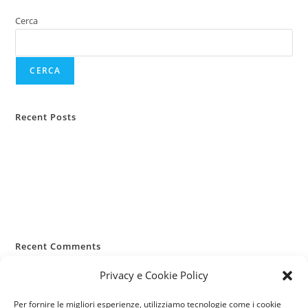
Cerca
CERCA
Recent Posts
Casa lasciata vuota d’estate
Infortuni estivi: i rischi più comuni
RC Capofamiglia: la sua importanza
Allergie primaverili e salute
Pianificazione viaggi e sanità
Recent Comments
Nessun commento da mostrare.
Privacy e Cookie Policy
Per fornire le migliori esperienze, utilizziamo tecnologie come i cookie