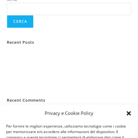
CERCA
Recent Posts
Casa lasciata vuota d’estate
Infortuni estivi: i rischi più comuni
RC Capofamiglia: la sua importanza
Allergie primaverili e salute
Pianificazione viaggi e sanità
Recent Comments
Nessun commento da mostrare.
Privacy e Cookie Policy
Per fornire le migliori esperienze, utilizziamo tecnologie come i cookie
per memorizzare e/o accedere alle informazioni del dispositivo. Il
consenso a queste tecnologie ci permetterà di elaborare dati come il