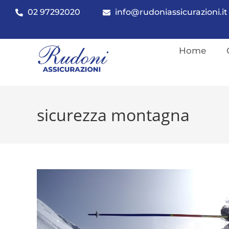
02 97292020
info@rudoniassicurazioni.it
Home
sicurezza montagna