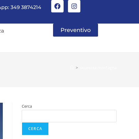
pp: 349 3874214
Preventivo
za
>
sicurezza montagna
Cerca
CERCA