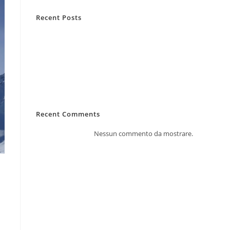
Recent Posts
Casa lasciata vuota d’estate
Infortuni estivi: i rischi più comuni
RC Capofamiglia: la sua importanza
Allergie primaverili e salute
Pianificazione viaggi e sanità
Recent Comments
Nessun commento da mostrare.
i