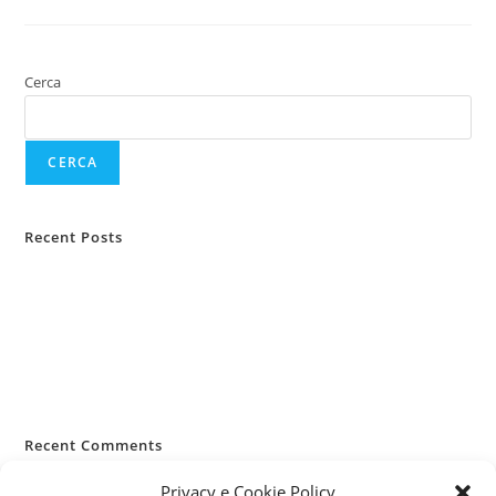
Cerca
CERCA
Recent Posts
Casa lasciata vuota d’estate
Infortuni estivi: i rischi più comuni
RC Capofamiglia: la sua importanza
Allergie primaverili e salute
Pianificazione viaggi e sanità
Recent Comments
Nessun commento da mostrare.
Privacy e Cookie Policy