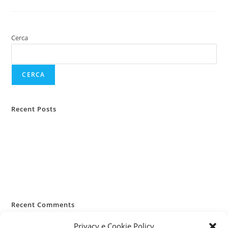
Cerca
CERCA
Recent Posts
Casa lasciata vuota d’estate
Infortuni estivi: i rischi più comuni
RC Capofamiglia: la sua importanza
Allergie primaverili e salute
Pianificazione viaggi e sanità
Recent Comments
Nessun commento da mostrare.
Privacy e Cookie Policy