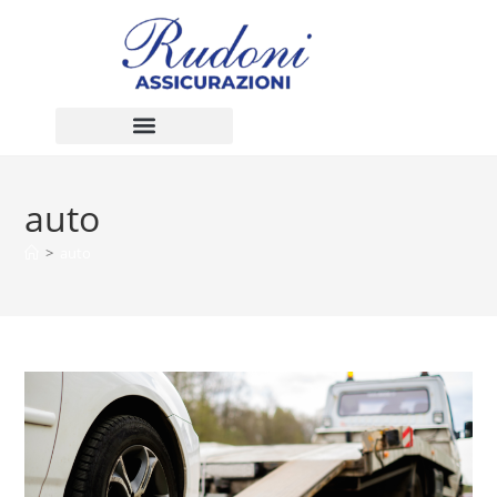
auto
>
auto