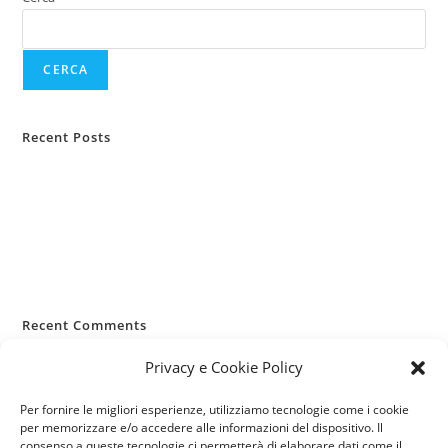
CERCA
Recent Posts
Casa lasciata vuota d’estate
Infortuni estivi: i rischi più comuni
RC Capofamiglia: la sua importanza
Allergie primaverili e salute
Pianificazione viaggi e sanità
Recent Comments
Nessun commento da mostrare.
Privacy e Cookie Policy
Per fornire le migliori esperienze, utilizziamo tecnologie come i cookie
per memorizzare e/o accedere alle informazioni del dispositivo. Il
consenso a queste tecnologie ci permetterà di elaborare dati come il