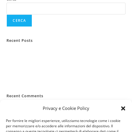
CERCA
Recent Posts
Casa lasciata vuota d’estate
Infortuni estivi: i rischi più comuni
RC Capofamiglia: la sua importanza
Allergie primaverili e salute
Pianificazione viaggi e sanità
Recent Comments
Nessun commento da mostrare.
Privacy e Cookie Policy
Per fornire le migliori esperienze, utilizziamo tecnologie come i cookie
per memorizzare e/o accedere alle informazioni del dispositivo. Il
consenso a queste tecnologie ci permetterà di elaborare dati come il